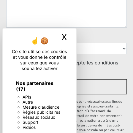
X
Masquer le ban
Combien font huit plus deux
Ce site utilise des cookies
et vous donne le contrôle
En cochant cette case, j'accepte les conditions
sur ceux que vous
souhaitez activer
particulières ci-dessous **
Nos partenaires
ENVOYER
(17)
APIs
** Les données personnelles communiquées sont nécessaires aux fins de
Autre
vous contacter. Elles sont destinées à l'entreprise et ses sous-traitants.
Mesure d'audience
Vous disposez de droits d’accès, de rectification, d’effacement, de
Régies publicitaires
portabilité, de limitation, d’opposition, de retrait de votre consentement
Réseaux sociaux
à tout moment et du droit d’introduire une réclamation auprès d’une
Support
autorité de contrôle, ainsi que d’organiser le sort de vos données post-
Vidéos
mortem. Vous pouvez exercer ces droits par voie postale ou par courrier