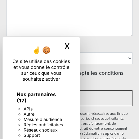
X
Masquer le ban
Combien font six plus sept
Ce site utilise des cookies
et vous donne le contrôle
En cochant cette case, j'accepte les conditions
sur ceux que vous
souhaitez activer
particulières ci-dessous **
Nos partenaires
ENVOYER
(17)
APIs
** Les données personnelles communiquées sont nécessaires aux fins de
Autre
vous contacter. Elles sont destinées à l'entreprise et ses sous-traitants.
Mesure d'audience
Vous disposez de droits d’accès, de rectification, d’effacement, de
Régies publicitaires
portabilité, de limitation, d’opposition, de retrait de votre consentement
Réseaux sociaux
à tout moment et du droit d’introduire une réclamation auprès d’une
Support
autorité de contrôle, ainsi que d’organiser le sort de vos données post-